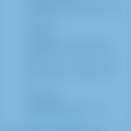
Wir haben keine „Recruiting Seasons“. Fühl
dich frei, deine Bewerbung jederzeit im Jahr
einzureichen.
Vergütung
Bachelorstudierende: 15 EUR/Std. im 1.
Jahr bei METRO, 16 EUR/Std. in ihrem 2.
Jahr.
Masterstudierende: 16 EUR/Std in ihrem 1.
Jahr bei METRO, 17 EUR/Std in ihrem 2.
Jahr.
Dein Kontakt
Moritz von Schaumann Werder, Global
Head of Talent Acquisition