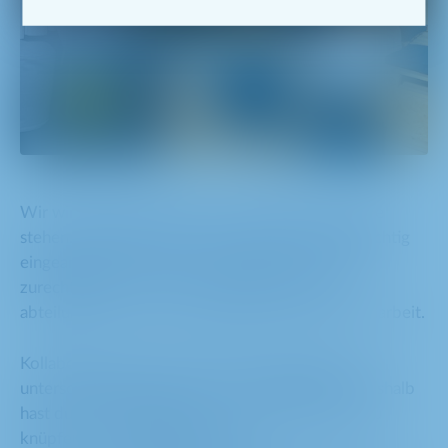
Wir wird Dir bei Deinen ersten Schritten zur Seite
stehen. Zu Beginn wirst Du in deiner Abteilung richtig
eingearbeitet. Es dauert eine Weile, bis man sich
zurechtfindet. Wir nutzen Office365 für die
abteilungsinterne und -übergreifende Zusammenarbeit.
Kollaboratives Arbeiten fördert die Vernetzung
unterschiedlicher Menschen und Fähigkeiten. Deshalb
hast du alle Möglichkeiten, wertvolle Kontakte zu
knüpfen - auch außerhalb deiner