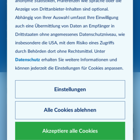
anonyme Statistiken, Präferenzen wie Sprache oder die
warum sie unverzichtbar ist
Anzeige von Dritt­anbieter-Inhalten sind optional.
Abhängig von Ihrer Auswahl umfasst Ihre Einwilligung
Entdecke die Möglichkeiten, die wir Dir bieten, um
auch eine Übermittlung von Daten an Empfänger in
während Deines Studiums praktische Erfahrungen zu
Drittstaaten ohne angemessenes Daten­schutz­niveau, wie
sammeln, in unserem Jobbereich.
insbesondere die USA, mit dem Risiko eines Zugriffs
durch Behörden dort ohne Rechts­mittel. Unter
Zu den Jobs
Datenschutz
erhalten Sie weitere Informationen und
können jederzeit die Einstellungen für Cookies anpassen.
Einstellungen
Dein Team unterstützt Dich
Alle Cookies ablehnen
Akzeptiere alle Cookies