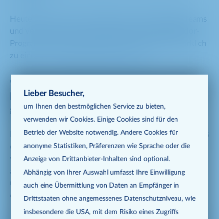
Heute bin ich Teil des Global Employer Branding Teams
und verantworte, unter anderem, unser Ambassador-
Programm, ein Thema, das für mich inzwischen wirklich
zu einem Herzensprojekt geworden ist.
Welche wichtigen Momente oder Chancen
Lieber Besucher,
haben deinen Weg bei METRO besonders
um Ihnen den best­möglichen Service zu bieten,
geprägt?
verwenden wir Cookies. Einige Cookies sind für den
Betrieb der Website notwendig. Andere Cookies für
Direkt zu Anfang meiner METRO-Reise habe ich jeweils
eine Woche in drei unserer Märkte in Hamburg
anonyme Statistiken, Präferenzen wie Sprache oder die
verbracht. Das hat mir eine ganz andere Perspektive
Anzeige von Dritt­anbieter-Inhalten sind optional.
auf unser Kerngeschäft gegeben und mir geholfen,
Abhängig von Ihrer Auswahl umfasst Ihre Einwilligung
unsere Prozesse und die Kolleginnen und Kollegen in
auch eine Übermittlung von Daten an Empfänger in
den Märkten besser zu verstehen.
Drittstaaten ohne angemessenes Daten­schutz­niveau, wie
insbesondere die USA, mit dem Risiko eines Zugriffs