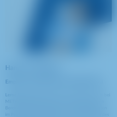
Hanna van Waasen
Employer Branding Expert (METRO AG)
Lerne Hanna kennen
, Employer Branding Expertin bei
METRO. Seit ihrem Einstieg als Graduate Trainee im
Bereich People & Culture hat sie verschiedene Rollen
im Personalumfeld übernommen. Heute ist sie Teil des