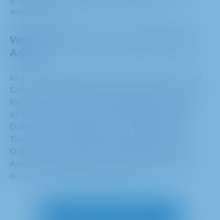
weitergebracht.
Wofür begeisterst du dich außerhalb der
Arbeit?
Ich liebe es zu reisen und bspw. neue Restaurants und
Cafés zu testen. Außerdem begeistere ich mich sehr
fürs Kochen, Backen und dafür, Gastgeberin zu sein –
ich mag es einfach, Menschen zusammenzubringen.
Darüber hinaus interessiere ich mich für kreative
Themen wie Social Media, Branding, Design und
Organisation. Viele meiner Interessen außerhalb der
Arbeit überschneiden sich also tatsächlich auch mit
dem, was mir beruflich Freude macht.
Lerne unser Team kennen