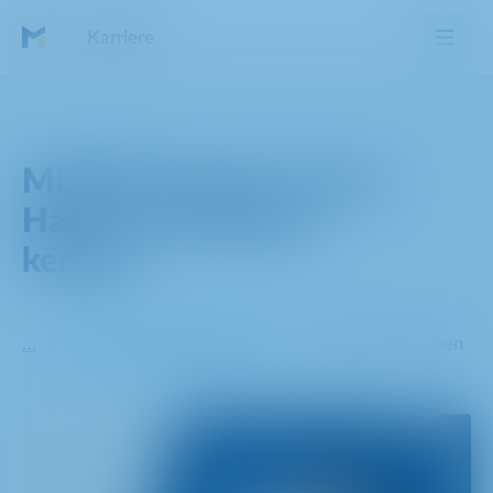
Karriere
METRO Karriere | Lerne
Hanna van Waasen
kennen
…
Lerne unser Team kennen
Hanna van Waasen