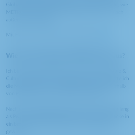
Global Employer Branding Teams und gestaltet mit, wie
METRO als Arbeitgeber wahrgenommen wird – nach
außen und nach innen.
Mit Hanna van Waasen Kontakt aufnehmen:
Wie sah dein Weg bei METRO bisher aus?
Ich bin 2023 als Graduate Trainee im Bereich People &
Culture bei METRO AG eingestiegen. Dadurch hatte ich
die Möglichkeit, die verschiedenen Bereiche innerhalb
von People & Culture wirklich kennenzulernen.
Nach dem Traineeprogramm habe ich etwa ein Jahr lang
als P&C Consultantin gearbeitet und konnte Einblicke in
ein breites Spektrum klassischer Personalthemen
gewinnen.