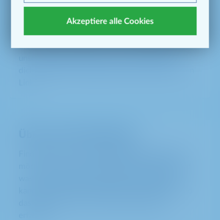
Du hast das Fachabitur oder das Abitur in der
Akzeptiere alle Cookies
Tasche und suchst die ideale Möglichkeit, Theorie
und Praxis zu verbinden und nach dem Abschluss
die besten Karrierechancen zu haben? Dann ist
unser Abiturprogramm genau das Richtige für
dich! Weitere Informationen findest du über den
Link.
Über unser Unternehmen
Findest du unsere Ausbildungsplätze spannend,
möchtest aber auch mehr über uns erfahren und
was uns ausmacht? Auf unserer Karriereseite
kannst du mehr über METRO, unsere Kultur und
das Besondere an unserem Unternehmen
erfahren.