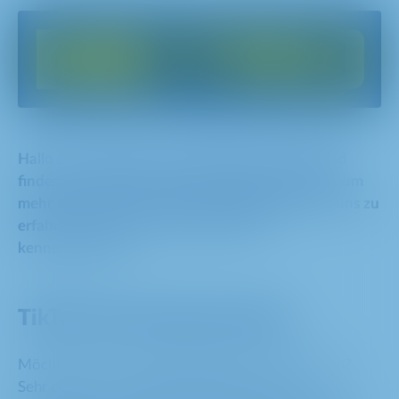
Hallo und willkommen bei METRO! Nachfolgend
findest du alle Links, die für dich spannend sind, um
mehr über deine Ausbildungsmöglichkeiten bei uns zu
erfahren. Wir freuen uns darauf, dich
kennenzulernen!
TikTok Adventsgewinnspiel
Möchtest du an unserem Wettbewerb teilnehmen?
Sehr cool! Aber natürlich gehören zu einem