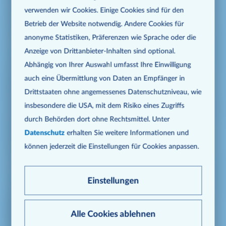
verwenden wir Cookies. Einige Cookies sind für den
Ausbildungsplätzen und deinem nächsten Schritt
Betrieb der Website notwendig. Andere Cookies für
in Richtung persönliche Verantwortung.
anonyme Statistiken, Präferenzen wie Sprache oder die
Anzeige von Dritt­anbieter-Inhalten sind optional.
Abhängig von Ihrer Auswahl umfasst Ihre Einwilligung
Über unsere Ausbildungen
auch eine Übermittlung von Daten an Empfänger in
Drittstaaten ohne angemessenes Daten­schutz­niveau, wie
Für dich ist klar: Es soll eine Ausbildung sein. Und
insbesondere die USA, mit dem Risiko eines Zugriffs
Handel ist auch spannend für dich. Aber du kannst
durch Behörden dort ohne Rechts­mittel. Unter
noch nicht genau sagen, in welche Richtung du
Datenschutz
erhalten Sie weitere Informationen und
gehen möchtest? Dann hilft dir vielleicht unsere
können jederzeit die Einstellungen für Cookies anpassen.
Übersicht, deinen Weg bei uns zu finden.
Einstellungen
Abiturprogramm für kaufmännische
Alle Cookies ablehnen
Fachangestellte (IHK)